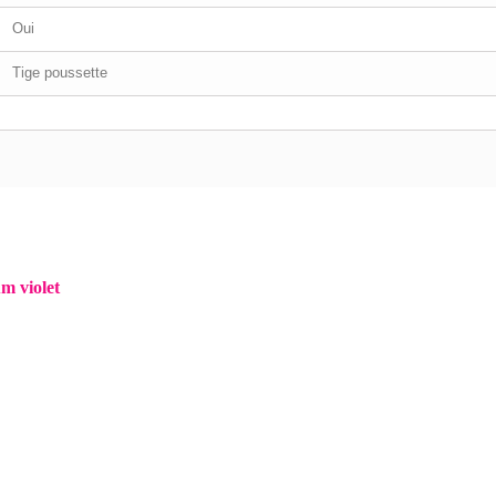
Oui
Tige poussette
m violet