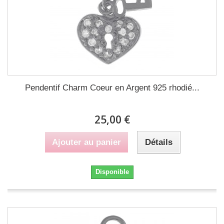
Pendentif Charm Coeur en Argent 925 rhodié...
25,00 €
Ajouter au panier
Détails
Disponible