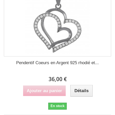
Pendentif Coeurs en Argent 925 rhodié et...
36,00 €
Ajouter au panier
Détails
En stock