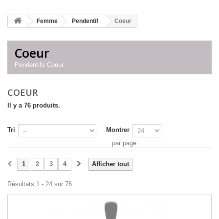
Femme
Pendentif
Coeur
Coeur
Pendentifs Coeur
COEUR
Il y a 76 produits.
Tri
Montrer
par page
1
2
3
4
Afficher tout
Résultats 1 - 24 sur 76.