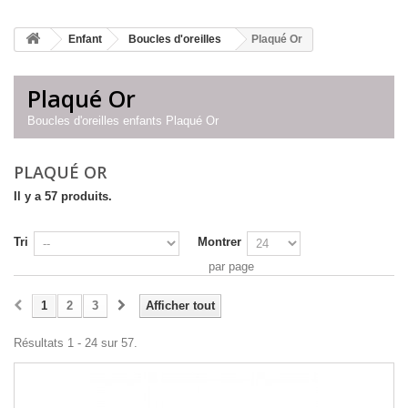
Enfant
Boucles d'oreilles
Plaqué Or
Plaqué Or
Boucles d'oreilles enfants Plaqué Or
PLAQUÉ OR
Il y a 57 produits.
Tri
Montrer
par page
1
2
3
Afficher tout
Résultats 1 - 24 sur 57.